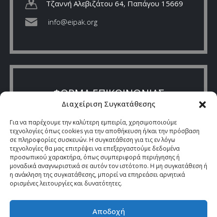
Τζαννή Αλεβιζάτου 64, Παπάγου 15669
info@eipak.org
ΦΟΡΜΑ ΕΠΙΚΟΙΝΩΝΙΑΣ
Διαχείριση Συγκατάθεσης
Για να παρέχουμε την καλύτερη εμπειρία, χρησιμοποιούμε
τεχνολογίες όπως cookies για την αποθήκευση ή/και την πρόσβαση
σε πληροφορίες συσκευών. Η συγκατάθεση για τις εν λόγω
τεχνολογίες θα μας επιτρέψει να επεξεργαστούμε δεδομένα
προσωπικού χαρακτήρα, όπως συμπεριφορά περιήγησης ή
μοναδικά αναγνωριστικά σε αυτόν τον ιστότοπο. Η μη συγκατάθεση ή
η ανάκληση της συγκατάθεσης, μπορεί να επηρεάσει αρνητικά
ορισμένες λειτουργίες και δυνατότητες.
Αποδοχή