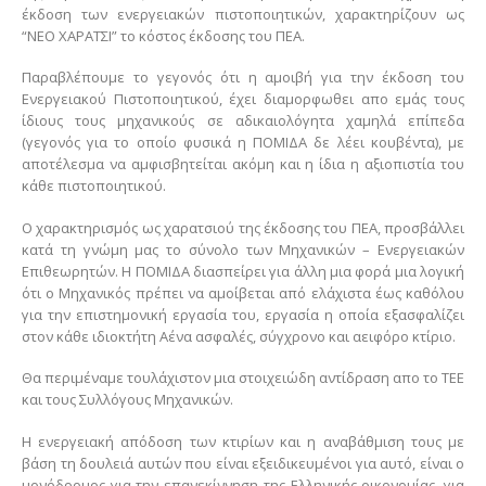
έκδοση των ενεργειακών πιστοποιητικών, χαρακτηρίζουν ως
“ΝΕΟ ΧΑΡΑΤΣΙ” το κόστος έκδοσης του ΠΕΑ.
Παραβλέπουμε το γεγονός ότι η αμοιβή για την έκδοση του
Ενεργειακού Πιστοποιητικού, έχει διαμορφωθει απο εμάς τους
ίδιους τους μηχανικούς σε αδικαιολόγητα χαμηλά επίπεδα
(γεγονός για το οποίο φυσικά η ΠΟΜΙΔΑ δε λέει κουβέντα), με
αποτέλεσμα να αμφισβητείται ακόμη και
η ίδια η αξιοπιστία του
κάθε πιστοποιητικού.
Ο χαρακτηρισμός ως χαρατσιού της έκδοσης του ΠΕΑ, προσβάλλει
κατά τη γνώμη μας το σύνολο των Μηχανικών – Ενεργειακών
Επιθεωρητών. Η ΠΟΜΙΔΑ διασπείρει για άλλη μια φορά μια λογική
ότι ο Μηχανικός πρέπει να αμοίβεται από ελάχιστα έως καθόλου
για την επιστημονική εργασία του, εργασία η οποία εξασφαλίζει
στον κάθε ιδιοκτήτη Aένα ασφαλές, σύγχρονο και αειφόρο κτίριο.
Θα περιμέναμε τουλάχιστον μια στοιχειώδη αντίδραση απο το ΤΕΕ
και τους Συλλόγους Μηχανικών.
Η ενεργειακή απόδοση των κτιρίων και η αναβάθμιση τους με
βάση τη δουλειά αυτών που είναι εξειδικευμένοι για αυτό, είναι ο
μονόδρομος για την επανεκίννηση της Ελληνικής οικονομίας, για