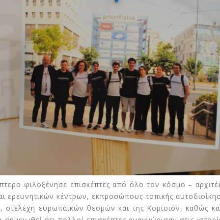
ρίπτερο φιλοξένησε επισκέπτες από όλο τον κόσμο – αρχιτέ
και ερευνητικών κέντρων, εκπροσώπους τοπικής αυτοδιοίκησ
, στελέχη ευρωπαϊκών θεσμών και της Κομισιόν, καθώς κα
α σημειωθεί ότι πολλοί επισκέπτες αναγνώρισαν στις ιστορί