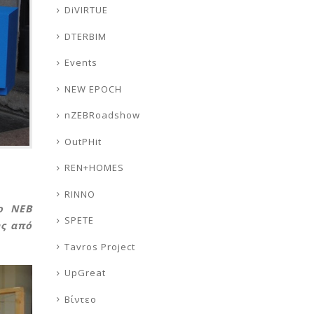
DiVIRTUE
DTERBIM
Events
NEW EPOCH
nZEBRoadshow
OutPHit
REN+HOMES
RINNO
ο NEB
SPETE
ης από
Tavros Project
UpGreat
Βίντεο