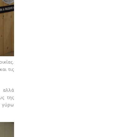
ικίας.
αι τις
ο αλλά
υς της
ς γύρω