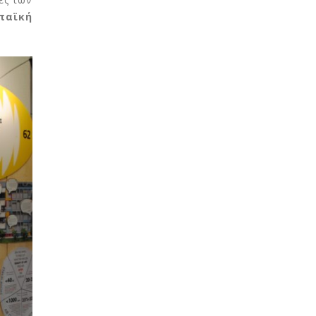
παϊκή