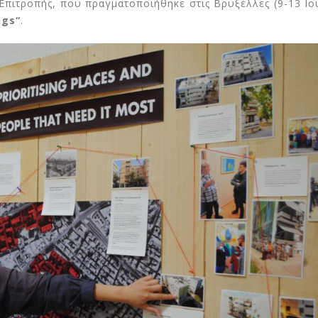
Επιτροπής, που πραγματοποιήθηκε στις Βρυξέλλες (9-13 Ιο
ngs
“
.
Συνέντευξη του Δημ.
Έρευνα Greenpe
να
Παλλαντζά στον Ν.
Ασπίδα κατά το
Ανδρίτσο
& της ενεργειακ
φτώχειας τα Παθητικά Κ
25 Ιουνίου 2026
16 Ιουλίου 2026
DiVIRTUE: Στην Αθήνα η 5η
Γενική Συνέλευση
Στη Ρόδο η 2η Ε
Σύνοδος Κορυφή
20 Ιουνίου 2026
Smart Energy Cl
10 Ιουλίου 2026
Μια αθηναϊκή προσφυγική
πολυκατοικία κλέβει την
παράσταση στις
Ευρωπαίοι εταί
Βρυξέλλες
Κηφισιά για την
ου
εναρκτήρια επί
17 Ιουνίου 2026
έργου NEW EPOCH
1 Ιουλίου 2026