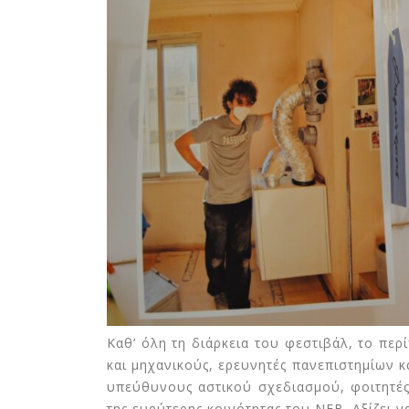
Καθ’ όλη τη διάρκεια του φεστιβάλ, το πε
και μηχανικούς, ερευνητές πανεπιστημίων 
υπεύθυνους αστικού σχεδιασμού, φοιτητές
της ευρύτερης κοινότητας του NEB. Αξίζει ν