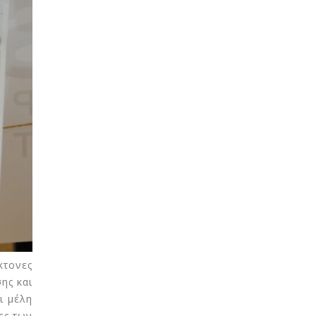
κτονες
ης και
ι μέλη
ες των