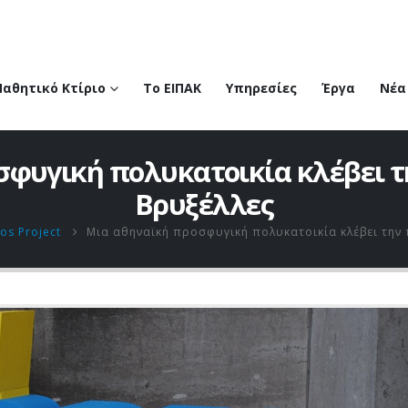
Παθητικό Κτίριο
Το ΕΙΠΑΚ
Υπηρεσίες
Έργα
Νέα
σφυγική πολυκατοικία κλέβει τ
Βρυξέλλες
os Project
Μια αθηναϊκή προσφυγική πολυκατοικία κλέβει την