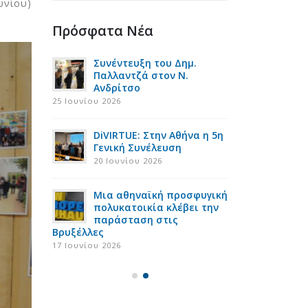
υνίου)
Πρόσφατα Νέα
ace:
Συνέντευξη του Δημ.
Έρευνα 
υ καύσωνα
Παλλαντζά στον Ν.
Ασπίδα
ής
Ανδρίτσο
& της ε
τίρια
φτώχειας τα Πα
25 Ιουνίου 2026
16 Ιουλίου 2026
DiVIRTUE: Στην Αθήνα η 5η
τήσια
Γενική Συνέλευση
Στη Ρόδ
ς του
Σύνοδο
20 Ιουνίου 2026
uster
Smart E
10 Ιουλίου 2026
Μια αθηναϊκή προσφυγική
πολυκατοικία κλέβει την
ροι στην
παράσταση στις
Ευρωπαί
Βρυξέλλες
Κηφισιά
σκεψη του
εναρκτ
17 Ιουνίου 2026
έργου NEW EPO
1 Ιουλίου 2026