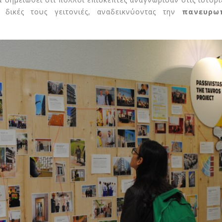
ς δικές τους γειτονιές, αναδεικνύοντας την
πανευρω