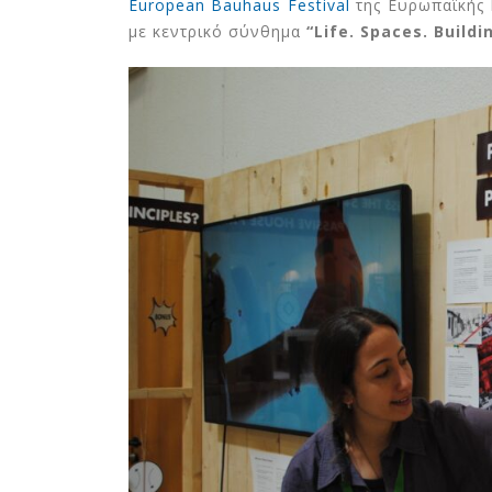
European Bauhaus Festival
της Ευρωπαϊκής 
με κεντρικό σύνθημα
“
Life
.
Spaces
.
Buildi
Έρευνα Greenpeace:
Ασπίδα κατά του καύσω
& της ενεργειακής
φτώχειας τα Παθητικά Κτίρια
16 Ιουλίου 2026
Στη Ρόδο η 2η Ετήσια
Σύνοδος Κορυφής του
Smart Energy Cluster
10 Ιουλίου 2026
Ευρωπαίοι εταίροι στην
Κηφισιά για την
εναρκτήρια επίσκεψη τ
έργου NEW EPOCH
1 Ιουλίου 2026