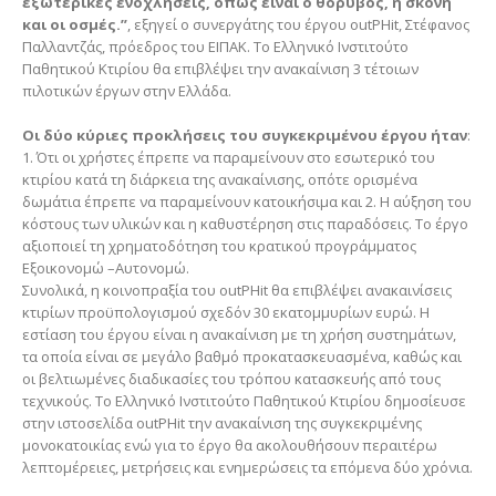
εξωτερικές ενοχλήσεις, όπως είναι ο θόρυβος, η σκόνη
και οι οσμές.”
, εξηγεί ο συνεργάτης του έργου outPHit, Στέφανος
Παλλαντζάς, πρόεδρος του ΕΙΠΑΚ. Το Ελληνικό Ινστιτούτο
Παθητικού Κτιρίου θα επιβλέψει την ανακαίνιση 3 τέτοιων
πιλοτικών έργων στην Ελλάδα.
Οι δύο κύριες προκλήσεις του συγκεκριμένου έργου ήταν
:
1. Ότι οι χρήστες έπρεπε να παραμείνουν στο εσωτερικό του
κτιρίου κατά τη διάρκεια της ανακαίνισης, οπότε ορισμένα
δωμάτια έπρεπε να παραμείνουν κατοικήσιμα και 2. Η αύξηση του
κόστους των υλικών και η καθυστέρηση στις παραδόσεις. Το έργο
αξιοποιεί τη χρηματοδότηση του κρατικού προγράμματος
Εξοικονομώ –Αυτονομώ.
Συνολικά, η κοινοπραξία του outPHit θα επιβλέψει ανακαινίσεις
κτιρίων προϋπολογισμού σχεδόν 30 εκατομμυρίων ευρώ. Η
εστίαση του έργου είναι η ανακαίνιση με τη χρήση συστημάτων,
τα οποία είναι σε μεγάλο βαθμό προκατασκευασμένα, καθώς και
οι βελτιωμένες διαδικασίες του τρόπου κατασκευής από τους
τεχνικούς. Το Ελληνικό Ινστιτούτο Παθητικού Κτιρίου δημοσίευσε
στην ιστοσελίδα outPHit την ανακαίνιση της συγκεκριμένης
μονοκατοικίας ενώ για το έργο θα ακολουθήσουν περαιτέρω
λεπτομέρειες, μετρήσεις και ενημερώσεις τα επόμενα δύο χρόνια.