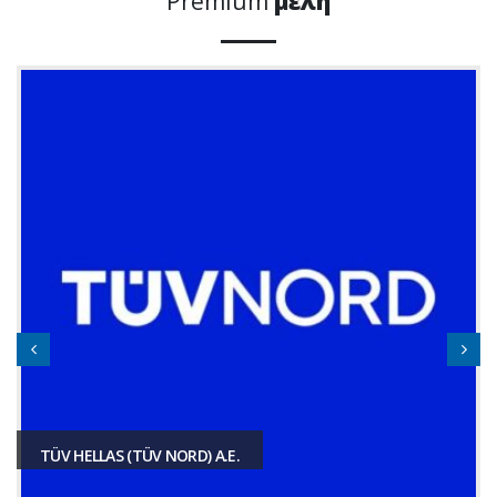
Premium
μέλη
TÜV HELLAS (TÜV NORD) A.E.