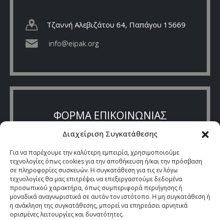
Τζαννή Αλεβιζάτου 64, Παπάγου 15669
info@eipak.org
ΦΟΡΜΑ ΕΠΙΚΟΙΝΩΝΙΑΣ
Διαχείριση Συγκατάθεσης
Για να παρέχουμε την καλύτερη εμπειρία, χρησιμοποιούμε
τεχνολογίες όπως cookies για την αποθήκευση ή/και την πρόσβαση
σε πληροφορίες συσκευών. Η συγκατάθεση για τις εν λόγω
τεχνολογίες θα μας επιτρέψει να επεξεργαστούμε δεδομένα
προσωπικού χαρακτήρα, όπως συμπεριφορά περιήγησης ή
μοναδικά αναγνωριστικά σε αυτόν τον ιστότοπο. Η μη συγκατάθεση ή
η ανάκληση της συγκατάθεσης, μπορεί να επηρεάσει αρνητικά
ορισμένες λειτουργίες και δυνατότητες.