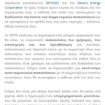
οργάνωση καταναλωτών
ΕΚΠΟΙΖΩ
και την
Electra Energy
Cooperative
. Οι τρεις εταίροι έχουν ενώσει τις δυνάμεις και την
τεχνογνωσία τους, ο καθένας στο πεδίο του, προκειμένου να
διαδώσουν την έννοια των συμμετοχικών ανακαινίσεων
και
να προσφέρουν τα εφόδιά τους στις τρεις περιοχές – πιλότους:
Αθήνα, Ιωάννινα, Χίος.
Το SPETE επιδιώκει τη δημιουργία ενός μόνιμου μηχανισμού που
θα κάνει τις ενεργειακές
ανακαινίσεις πιο γρήγορες, πιο
οικονομικές και πιο προσβάσιμες
για κατοικίες,
πολυκατοικίες και δημοτικά κτίρια, με τη συμμετοχή όλων των
ειδικοτήτων των τοπικών κοινοτήτων στους κλάδους των
κατασκευών, των νομικών, των οικονομικών κτλ, καθώς όλες οι
ειδικότητες είναι χρήσιμες και εμπλέκονται στη διαδικασία των
ανακαινίσεων. Στόχος είναι να δημιουργηθεί μια
κουλτούρα
συνεταιριστικών ανακαινίσεων
, με τη συμμετοχή των τοπικών
κοινοτήτων, όπου θα συνεισφέρει ο καθένας από τον δικό του
τομέα.
Στόχος δεν είναι μία ακόμη πιλοτική δράση που θα μείνει στα
χαρτιά, αλλά η δημιουργία ενός
επιχειρηματικού μοντέλου
,
που θα μπορέσει να λειτουργήσει πρώτα πιλοτικά στις τρεις