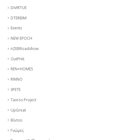
DiVIRTUE
DTERBIM
Events
NEW EPOCH
nZEBRoadshow
OutPHit
REN+HOMES
RINNO
SPETE
Tavros Project
UpGreat
Βίντεο
Γνώμες