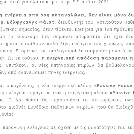
χρεωτικό για όλα τα κτίρια στην Ε.Ε. από το 2021.
η ενέργεια από όση καταναλώνει, δεν είναι μόνο δυ
Δρ. Βόλφγκανγκ Φάιστ
, διευθυντής του Ινστιτούτου Παθ
ζωτικής σημασίας, όταν τίθενται κριτήρια για ένα πρότυπο
μα το καλοκαίρι δεν σημαίνει απαραίτητα ότι έχει έν
στήματα αποδίδουν πολύ λίγη ενέργεια τον χειμώνα, οπό
ρμανση. Επομένως, οι υπολογισμοί λειτουργούν μόνο όταν 
ές». Ως εκ τούτου,
η ενεργειακή απόδοση παραμένει η
υ
. Επιπλέον, οι νέες κατηγορίες κτιρίων θα βαθμολογο
ν, από ανανεώσιμες πηγές ενέργειας.
ιας οικογένειας, η νέα ενεργειακή κλάση
«Passive
House 
ση ενέργεια παράγεται, ενώ η ενεργειακή κλάση
«Passive
α. Ο Δρ. Φάιστ θα παρουσιάσει τις λεπτομέρειες τω
το Διεθνές Συνέδριο Παθητικών Κτιρίων, που θα διεξαχθε
μανίας.
ην παραγωγή ενέργειας σε σχέση με τις δυνατότητες του εκ