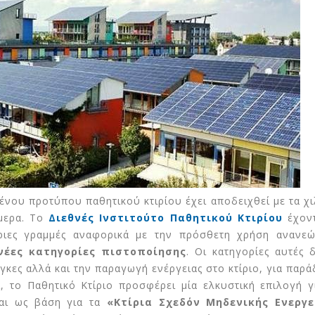
νου προτύπου παθητικού κτιρίου έχει αποδειχθεί με τα χι
ήμερα. Το
Διεθνές Ινστιτούτο Παθητικού Κτιρίου
έχοντ
ήριες γραμμές αναφορικά με την πρόσθετη χρήση ανανε
έες κατηγορίες πιστοποίησης
. Οι κατηγορίες αυτές 
κες αλλά και την παραγωγή ενέργειας στο κτίριο, για παρά
, το Παθητικό Κτίριο προσφέρει μία ελκυστική επιλογή γ
και ως βάση για τα
«Κτίρια Σχεδόν Μηδενικής Ενεργε