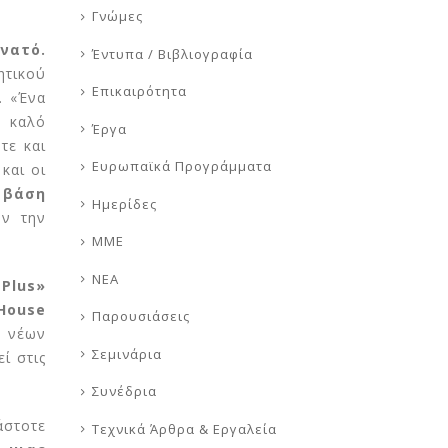
Γνώμες
νατό.
Έντυπα / Βιβλιογραφία
ητικού
Επικαιρότητα
. «Ένα
α καλό
Έργα
τε και
Ευρωπαϊκά Προγράμματα
και οι
 βάση
Ημερίδες
ύν την
ΜΜΕ
ΝΕΑ
Plus»
 House
Παρουσιάσεις
ν νέων
Σεμινάρια
ί στις
Συνέδρια
άστοτε
Τεχνικά Άρθρα & Εργαλεία