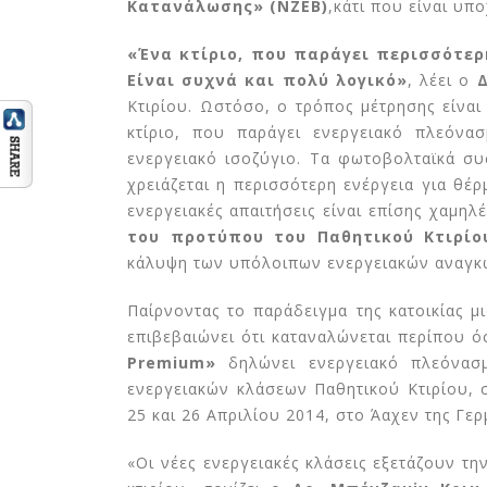
Κατανάλωσης» (NZEB)
,κάτι που είναι υπο
«Ένα κτίριο, που παράγει περισσότερ
Είναι συχνά και πολύ λογικό»
, λέει ο
Κτιρίου. Ωστόσο, ο τρόπος μέτρησης είναι 
κτίριο, που παράγει ενεργειακό πλεόνασ
ενεργειακό ισοζύγιο. Τα φωτοβολταϊκά συ
χρειάζεται η περισσότερη ενέργεια για θέ
ενεργειακές απαιτήσεις είναι επίσης χαμηλ
του προτύπου του Παθητικού Κτιρίο
κάλυψη των υπόλοιπων ενεργειακών αναγκώ
Παίρνοντας το παράδειγμα της κατοικίας μ
επιβεβαιώνει ότι καταναλώνεται περίπου ό
Premium»
δηλώνει ενεργειακό πλεόνασμ
ενεργειακών κλάσεων Παθητικού Κτιρίου, σ
25 και 26 Απριλίου 2014, στο Άαχεν της Γερ
«Οι νέες ενεργειακές κλάσεις εξετάζουν τ