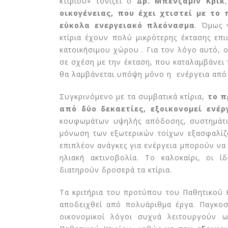
κτιρίου» τονίζει ο
Δρ. Μπένζαμiν Κρικ
οικογένειας, που έχει χτιστεί με το
εύκολα ενεργειακό πλεόνασμα
. Όμως 
κτίρια έχουν πολύ μικρότερης έκτασης επ
Έρευνα Greenpeace:
κατοικήσιμου χώρου . Για τον λόγο αυτό, 
Ασπίδα κατά του καύσω
σε σχέση με την έκταση, που καταλαμβάνει τ
& της ενεργειακής
θα λαμβάνεται υπόψη μόνο η ενέργεια από 
φτώχειας τα Παθητικά Κτίρια
16 Ιουλίου 2026
Συγκρινόμενο με τα συμβατικά κτίρια,
το π
από δύο δεκαετίες, εξοικονομεί ενέ
Στη Ρόδο η 2η Ετήσια
Σύνοδος Κορυφής του
κουφωμάτων υψηλής απόδοσης, συστημάτων
Smart Energy Cluster
μόνωση των εξωτερικών τοίχων εξασφαλίζο
10 Ιουλίου 2026
επιπλέον ανάγκες για ενέργεια μπορούν να
ηλιακή ακτινοβολία. Το καλοκαίρι, οι ί
Ευρωπαίοι εταίροι στην
διατηρούν δροσερά τα κτίρια.
Κηφισιά για την
εναρκτήρια επίσκεψη τ
έργου NEW EPOCH
Τα κριτήρια του προτύπου του Παθητικού 
1 Ιουλίου 2026
αποδειχθεί από πολυάριθμα έργα. Παγκοσμ
οικονομικοί λόγοι συχνά λειτουργούν 