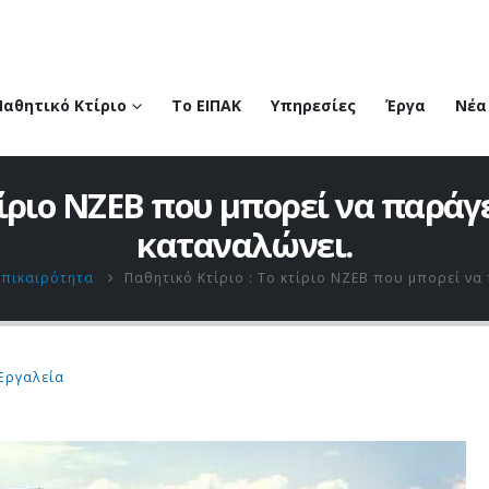
Παθητικό Κτίριο
Το ΕΙΠΑΚ
Υπηρεσίες
Έργα
Νέα
κτίριο NZEB που μπορεί να παράγ
καταναλώνει.
Επικαιρότητα
Παθητικό Κτίριο : Το κτίριο NZEB που μπορεί ν
Εργαλεία