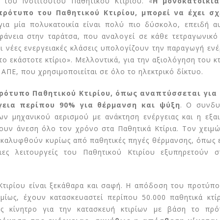
, του Ινστιτούτου Παθητικού Κτιρίου. «
Η μονοκατοικία
 πρότυπο του Παθητικού Κτιρίου, μπορεί να έχει σχ
για μία πολυκατοικία είναι πολύ πιο δύσκολο, επειδή α
ιφάνεια στην ταράτσα, που αναλογεί σε κάθε τετραγωνικό
Συνέντευξη του Δημ.
Έρευνα Greenpe
οι νέες ενεργειακές κλάσεις υπολογίζουν την παραγωγή ενέ
να
Παλλαντζά στον Ν.
Ασπίδα κατά το
ο εκάστοτε κτίριο». Μελλοντικά, για την αξιολόγηση του κτ
Ανδρίτσο
& της ενεργειακ
ΑΠΕ, που χρησιμοποιείται σε όλο το ηλεκτρικό δίκτυο.
φτώχειας τα Παθητικά Κ
25 Ιουνίου 2026
16 Ιουλίου 2026
ρότυπο Παθητικού Κτιρίου, όπως αναπτύσσεται για
DiVIRTUE: Στην Αθήνα η 5η
ργεια περίπου 90% για θέρμανση και ψύξη
. Ο συνδ
Γενική Συνέλευση
Στη Ρόδο η 2η Ε
Σύνοδος Κορυφή
20 Ιουνίου 2026
 μηχανικού αερισμού με ανάκτηση ενέργειας και η εξαι
Smart Energy Cl
υν άνεση όλο τον χρόνο στα Παθητικά Κτίρια. Τον χειμώ
10 Ιουλίου 2026
Μια αθηναϊκή προσφυγική
 καλυφθούν κυρίως από παθητικές πηγές θέρμανσης, όπως ε
πολυκατοικία κλέβει την
διες λειτουργείς του Παθητικού Κτιρίου εξυπηρετούν 
παράσταση στις
Ευρωπαίοι εταί
Βρυξέλλες
Κηφισιά για την
ου
εναρκτήρια επί
17 Ιουνίου 2026
έργου NEW EPOCH
Κτιρίου είναι ξεκάθαρα και σαφή. Η απόδοση του προτύπο
1 Ιουλίου 2026
ίως, έχουν κατασκευαστεί περίπου 50.000 παθητικά κτίρ
ως κίνητρο για την κατασκευή κτιρίων με βάση το πρ