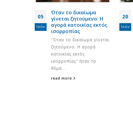
άρια
Όταν το δικαίωμα
05
20
Παθητικών
γίνεται ζητούμενο: Η
ΕΙΠΑΚ σε
αγορά κατοικίας εκτός
Ιούν
Ιούν
λο
ισορροπίας
μβάνοντας
"Όταν το δικαίωμα γίνεται
ειρία 6
ζητούμενο: Η αγορά
ιναρίων...
κατοικίας εκτός
ισορροπίας" ήταν το
θέμα...
read more