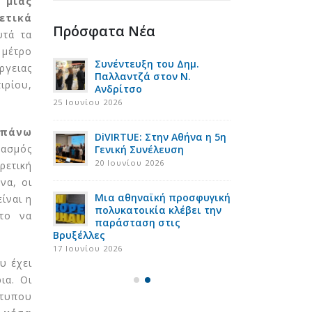
 μιας
ετικά
Πρόσφατα Νέα
υτά τα
 μέτρο
ace:
Συνέντευξη του Δημ.
Έρευνα 
ργειας
υ καύσωνα
Παλλαντζά στον Ν.
Ασπίδα
ιρίου,
ής
Ανδρίτσο
& της ε
τίρια
φτώχειας τα Πα
25 Ιουνίου 2026
16 Ιουλίου 2026
 πάνω
DiVIRTUE: Στην Αθήνα η 5η
υασμός
τήσια
Γενική Συνέλευση
Στη Ρόδ
ς του
Σύνοδο
20 Ιουνίου 2026
ρετική
uster
Smart E
να, οι
10 Ιουλίου 2026
Μια αθηναϊκή προσφυγική
ίναι η
πολυκατοικία κλέβει την
στο να
ροι στην
παράσταση στις
Ευρωπαί
Βρυξέλλες
Κηφισιά
σκεψη του
εναρκτ
17 Ιουνίου 2026
έργου NEW EPO
υ έχει
1 Ιουλίου 2026
ια. Οι
ότυπου