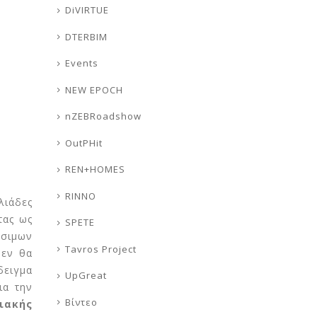
DiVIRTUE
DTERBIM
Events
NEW EPOCH
nZEBRoadshow
OutPHit
REN+HOMES
RINNO
λιάδες
ας ως
SPETE
ώσιμων
Tavros Project
δεν θα
δειγμα
UpGreat
ια την
Βίντεο
ιακής