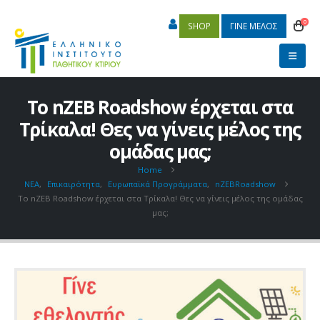
0
SHOP
ΓΙΝΕ ΜΕΛΟΣ
To nZEB Roadshow έρχεται στα
Τρίκαλα! Θες να γίνεις μέλος της
ομάδας μας;
Home
ΝΕΑ
,
Επικαιρότητα
,
Ευρωπαϊκά Προγράμματα
,
nZEBRoadshow
To nZEB Roadshow έρχεται στα Τρίκαλα! Θες να γίνεις μέλος της ομάδας
μας;