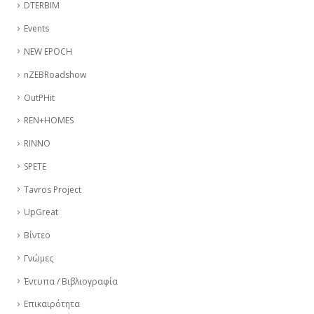
DTERBIM
Events
NEW EPOCH
nZEBRoadshow
OutPHit
REN+HOMES
RINNO
SPETE
Tavros Project
UpGreat
Βίντεο
Γνώμες
Έντυπα / Βιβλιογραφία
Επικαιρότητα