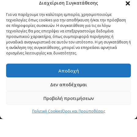
Τζαννή Αλεβιζάτου 64, Παπάγου 15669
Διαχείριση Συγκατάθεσης
info@eipak.org
Για να παρέχουμε την καλύτερη εμπειρία, χρησιμοποιούμε
τεχνολογίες όπως cookies για την αποθήκευση ή/και την πρόσβαση
σε πληροφορίες συσκευών. Η συγκατάθεση για τις εν λόγω
τεχνολογίες θα μας επιτρέψει να επεξεργαστούμε δεδομένα
προσωπικού χαρακτήρα, όπως συμπεριφορά περιήγησης ή
μοναδικά αναγνωριστικά σε αυτόν τον ιστότοπο. Η μη συγκατάθεση ή
η ανάκληση της συγκατάθεσης, μπορεί να επηρεάσει αρνητικά
ορισμένες λειτουργίες και δυνατότητες.
ΦΟΡΜΑ ΕΠΙΚΟΙΝΩΝΙΑΣ
Αποδοχή
Δεν αποδέχομαι
Προβολή προτιμήσεων
Πολιτική Cookies
Όροι και Προϋποθέσεις