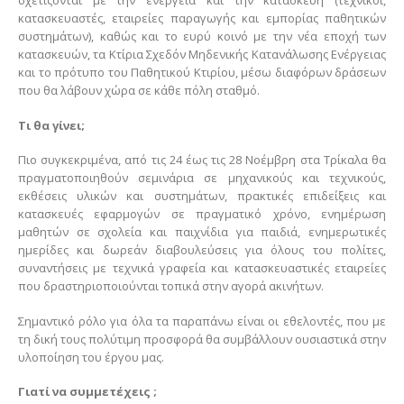
σχετίζονται με την ενέργεια και την κατασκευή (τεχνικοί,
κατασκευαστές, εταιρείες παραγωγής και εμπορίας παθητικών
συστημάτων), καθώς και το ευρύ κοινό με την νέα εποχή των
κατασκευών, τα Κτίρια Σχεδόν Μηδενικής Κατανάλωσης Ενέργειας
και το πρότυπο του Παθητικού Κτιρίου, μέσω διαφόρων δράσεων
που θα λάβουν χώρα σε κάθε πόλη σταθμό.
Τι θα γίνει;
Πιο συγκεκριμένα, από τις 24 έως τις 28 Νοέμβρη στα Τρίκαλα θα
πραγματοποιηθούν σεμινάρια σε μηχανικούς και τεχνικούς,
εκθέσεις υλικών και συστημάτων, πρακτικές επιδείξεις και
κατασκευές εφαρμογών σε πραγματικό χρόνο, ενημέρωση
μαθητών σε σχολεία και παιχνίδια για παιδιά, ενημερωτικές
ημερίδες και δωρεάν διαβουλεύσεις για όλους του πολίτες,
συναντήσεις με τεχνικά γραφεία και κατασκευαστικές εταιρείες
που δραστηριοποιούνται τοπικά στην αγορά ακινήτων.
Σημαντικό ρόλο για όλα τα παραπάνω είναι οι εθελοντές, που με
τη δική τους πολύτιμη προσφορά θα συμβάλλουν ουσιαστικά στην
υλοποίηση του έργου μας.
Γιατί να συμμετέχεις ;