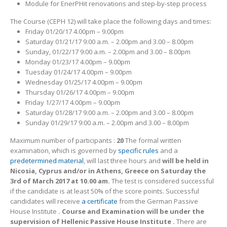
Module for EnerPHit renovations and step-by-step process
The Course (CEPH 12) will take place the following days and times:
Friday 01/20/17 4.00pm – 9.00pm
Saturday 01/21/17 9:00 a.m. – 2.00pm and 3.00 – 8.00pm
Sunday, 01/22/17 9:00 a.m. – 2.00pm and 3.00 – 8.00pm
Monday 01/23/17 4.00pm – 9.00pm
Tuesday 01/24/17 4.00pm – 9.00pm
Wednesday 01/25/17 4.00pm – 9.00pm
Thursday 01/26/17 4.00pm – 9.00pm
Friday 1/27/17 4.00pm – 9.00pm
Saturday 01/28/17 9:00 a.m. – 2.00pm and 3.00 – 8.00pm
Sunday 01/29/17 9:00 a.m. – 2.00pm and 3.00 – 8.00pm
Maximum number of participants :
20
The formal written
examination, which is governed by
specific rules
and a
predetermined material
, will last three hours and
will be held in
Nicosia, Cyprus and/or in Athens, Greece on Saturday the
3rd of March 2017 at 10.00 am.
The test is considered successful
if the candidate is at least 50% of the score points. Successful
candidates will receive
a certificate
from the German Passive
House Institute
. Course and Examination will be under the
supervision of Hellenic Passive House Institute .
There are