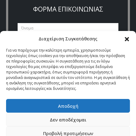
ΦΟΡΜΑ ΕΠΙΚΟΙΝΩΝΙΑΣ
Διαχείριση Συγκατάθεσης
Για να παρέχουμε την καλύτερη εμπειρία, χρησιμοποιούμε
τεχνολογίες όπως cookies για την αποθήκευση ή/και την πρόσβαση
σε πληροφορίες συσκευών. Η συγκατάθεση για τις εν λόγω
τεχνολογίες θα μας επιτρέψει να επεξεργαστούμε δεδομένα
προσωπικού χαρακτήρα, όπως συμπεριφορά περιήγησης ή
μοναδικά αναγνωριστικά σε αυτόν τον ιστότοπο. Η μη συγκατάθεση ή
η ανάκληση της συγκατάθεσης, μπορεί να επηρεάσει αρνητικά
ορισμένες λειτουργίες και δυνατότητες.
Αποδοχή
Δεν αποδέχομαι
ΕΙΠΑΚ © Copyright 2024. All Rights Reserved. |
Όροι & Προϋποθέσεις
|
Προβολή προτιμήσεων
Cookies