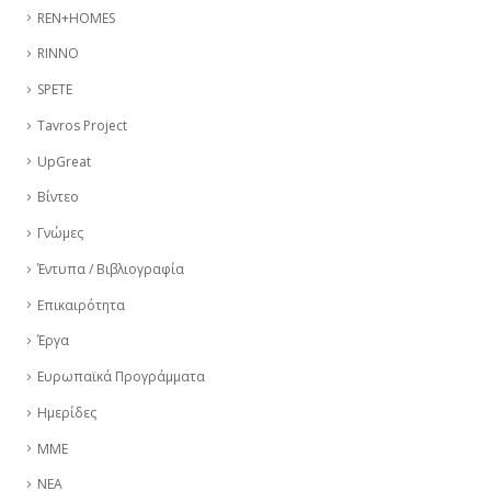
REN+HOMES
RINNO
SPETE
Tavros Project
UpGreat
Βίντεο
Γνώμες
Έντυπα / Βιβλιογραφία
Επικαιρότητα
Έργα
Ευρωπαϊκά Προγράμματα
Ημερίδες
ΜΜΕ
ΝΕΑ