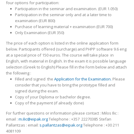
four options for participation:
Participation in the seminar and examination. (EUR 1.050)
Participation in the seminar only and at a later time to
examination (EUR 800)
Purchase of learning material + examination (EUR 700)
Only Examination (EUR 350)
The price of each option is listed in the online application form
below. Participants offered (surcharge) and PHPP software 9.6 eng
at a special price of 150 euros. The course will take place in
English, with material in English. In the exam it is possible language
selection (Greek to English) Please fill in the Form below and attach
the following :
Filled and signed the
Application for the Examination.
Please
consider that you have to bring the prototype filled and
signed during the exam.
Copy of your Diploma or bachelor degree.
Copy of the payment (if already done)
For further questions or information please contact : Milos Ilic :
email :
m.ilic@eipak.org
Telephone : +357 22270385 Stefan
Pallantzas : email:
s.pallantzas@eipak.org
Telephone : +30 211
4081109