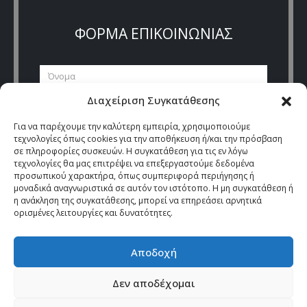
ΦΟΡΜΑ ΕΠΙΚΟΙΝΩΝΙΑΣ
Διαχείριση Συγκατάθεσης
Για να παρέχουμε την καλύτερη εμπειρία, χρησιμοποιούμε
τεχνολογίες όπως cookies για την αποθήκευση ή/και την πρόσβαση
σε πληροφορίες συσκευών. Η συγκατάθεση για τις εν λόγω
τεχνολογίες θα μας επιτρέψει να επεξεργαστούμε δεδομένα
προσωπικού χαρακτήρα, όπως συμπεριφορά περιήγησης ή
μοναδικά αναγνωριστικά σε αυτόν τον ιστότοπο. Η μη συγκατάθεση ή
η ανάκληση της συγκατάθεσης, μπορεί να επηρεάσει αρνητικά
ορισμένες λειτουργίες και δυνατότητες.
Αποδοχή
Δεν αποδέχομαι
ΕΙΠΑΚ © Copyright 2024. All Rights Reserved. |
Όροι & Προϋποθέσεις
|