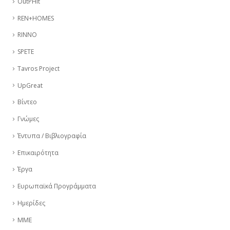
OutPHit
REN+HOMES
RINNO
SPETE
Tavros Project
UpGreat
Βίντεο
Γνώμες
Έντυπα / Βιβλιογραφία
Επικαιρότητα
Έργα
Ευρωπαϊκά Προγράμματα
Ημερίδες
ΜΜΕ