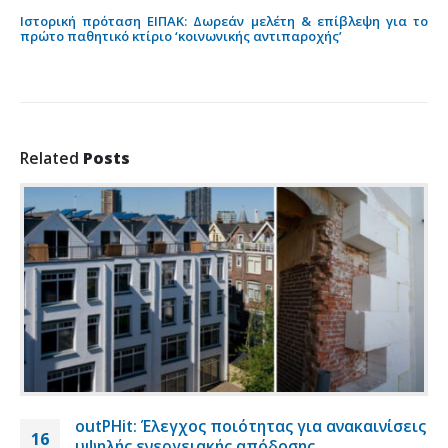
Ιστορική πρόταση ΕΙΠΑΚ: Δωρεάν μελέτη & επίβλεψη για το
πρώτο παθητικό κτίριο ‘κοινωνικής αντιπαροχής’
Related
Posts
outPHit: Έλεγχος ποιότητας για ανακαινίσεις
16
υψηλής ενεργειακής απόδοσης