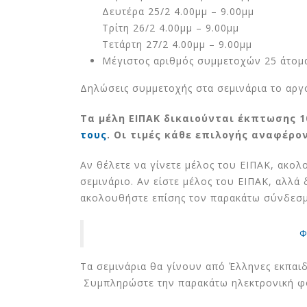
Δευτέρα 25/2 4.00μμ – 9.00μμ
Τρίτη 26/2 4.00μμ – 9.00μμ
Έρευνα Greenpeace:
Τετάρτη 27/2 4.00μμ – 9.00μμ
Ασπίδα κατά του καύσω
Μέγιστος αριθμός συμμετοχών 25 άτομ
& της ενεργειακής
φτώχειας τα Παθητικά Κτίρια
Δηλώσεις συμμετοχής στα σεμινάρια το αργό
16 Ιουλίου 2026
Τα μέλη ΕΙΠΑΚ δικαιούνται έκπτωσης 1
Στη Ρόδο η 2η Ετήσια
τους
. Οι τιμές κάθε επιλογής αναφέρ
Σύνοδος Κορυφής του
Smart Energy Cluster
10 Ιουλίου 2026
Αν θέλετε να γίνετε μέλος του ΕΙΠΑΚ, ακο
σεμινάριο. Αν είστε μέλος του ΕΙΠΑΚ, αλλά
Ευρωπαίοι εταίροι στην
ακολουθήστε επίσης τον παρακάτω σύνδεσμ
Κηφισιά για την
εναρκτήρια επίσκεψη τ
έργου NEW EPOCH
Φ
1 Ιουλίου 2026
Τα σεμινάρια θα γίνουν από Έλληνες εκπαιδ
Συμπληρώστε την παρακάτω ηλεκτρονική φ