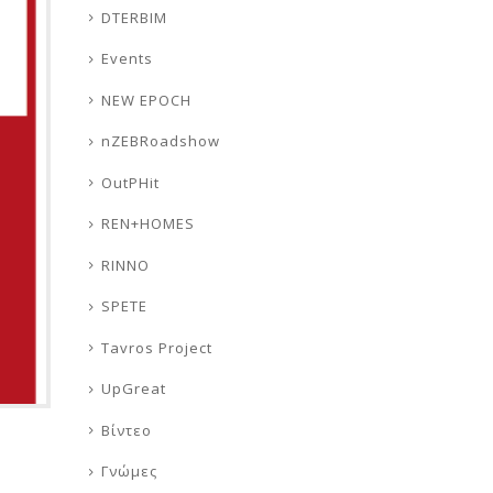
DTERBIM
Events
NEW EPOCH
nZEBRoadshow
OutPHit
REN+HOMES
RINNO
SPETE
Tavros Project
UpGreat
Βίντεο
Γνώμες