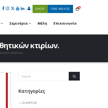
0
|
|
SHOP
ΓΙΝΕ ΜΕΛΟΣ
Σεμινάρια
Μέλη
Επικοινωνία
θητικών κτιρίων.
τικών κτιρίων.
Kατηγορίες
DiVIRTUE