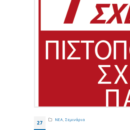
ΝΕΑ
,
Σεμινάρια
27