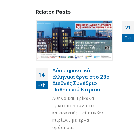
Related
Posts
21
Οκτ
Δύο σημαντικά
14
Certified
ελληνικά έργα στο 28ο
e Designer
Διεθνές Συνέδριο
Φεβ
Παθητικού Κτιρίου
οινώνει τη
Αθήνα και Τρίκαλα
 5
ου
πρωτοπορούν στις
κατασκευές παθητικών
κτιρίων, με έργα -
ορόσημα...