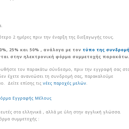
Συνέντευξη του Δημ.
Έρευνα Greenpe
να
Παλλαντζά στον Ν.
Ασπίδα κατά το
α.
Ανδρίτσο
& της ενεργειακ
φτώχειας τα Παθητικά Κ
25 Ιουνίου 2026
τερο 2 ημέρες πριν την έναρξη της διεξαγωγής τους.
16 Ιουλίου 2026
DiVIRTUE: Στην Αθήνα η 5η
0%, 25% και 50% , ανάλογα με τον
τύπο της συνδρομ
Γενική Συνέλευση
Στη Ρόδο η 2η Ε
ονται στην ηλεκτρονική φόρμα συμμετοχής παρακάτω
Σύνοδος Κορυφή
20 Ιουνίου 2026
Smart Energy Cl
10 Ιουλίου 2026
λουθήστε τον παρακάτω σύνδεσμο, πριν την εγγραφή σας στ
Μια αθηναϊκή προσφυγική
 δεν έχετε ανανεώσει τη συνδρομή σας, παρακαλούμε
πολυκατοικία κλέβει την
παράσταση στις
Ευρωπαίοι εταί
ο. Δείτε επίσης τις
νέες παροχές μελών
.
Βρυξέλλες
Κηφισιά για την
ου
εναρκτήρια επί
17 Ιουνίου 2026
έργου NEW EPOCH
όρμα Εγγραφής Μέλους
1 Ιουλίου 2026
ευτές στα ελληνικά , αλλά με ύλη στην αγγλική γλώσσα.
όρμα συμμετοχής :