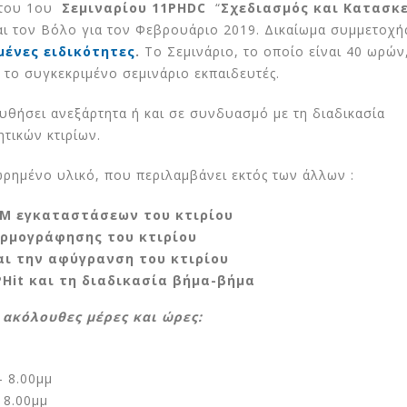
 του 1ου
Σεμιναρίου 11PHDC
“
Σχεδιασμός και Κατασκ
ι τον Βόλο για τον Φεβρουάριο 2019. Δικαίωμα συμμετοχή
μένες ειδικότητες
.
Το Σεμινάριο, το οποίο είναι 40 ωρών
 το συγκεκριμένο σεμινάριο εκπαιδευτές.
υθήσει ανεξάρτητα ή και σε συνδυασμό με τη διαδικασία
τικών κτιρίων.
ωρημένο υλικό, που περιλαμβάνει εκτός των άλλων :
Μ εγκαταστάσεων του κτιρίου
ερμογράφησης του κτιρίου
αι την αφύγρανση του κτιρίου
PHit και τη διαδικασία βήμα-βήμα
ς ακόλουθες μέρες και ώρες:
– 8.00μμ
 8.00μμ