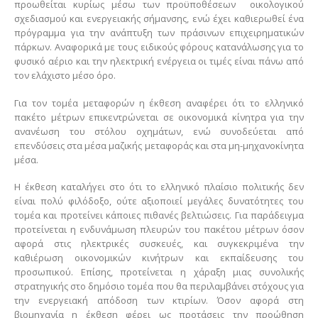
προωθείται κυρίως μέσω των προϋποθέσεων οικολογικού
σχεδιασμού και ενεργειακής σήμανσης, ενώ έχει καθιερωθεί ένα
πρόγραμμα για την ανάπτυξη των πράσινων επιχειρηματικών
πάρκων. Αναφορικά με τους ειδικούς φόρους κατανάλωσης για το
φυσικό αέριο και την ηλεκτρική ενέργεια οι τιμές είναι πάνω από
τον ελάχιστο μέσο όρο.
Για τον τομέα μεταφορών η έκθεση αναφέρει ότι το ελληνικό
πακέτο μέτρων επικεντρώνεται σε οικονομικά κίνητρα για την
ανανέωση του στόλου οχημάτων, ενώ συνοδεύεται από
επενδύσεις στα μέσα μαζικής μεταφοράς και στα μη-μηχανοκίνητα
μέσα.
Η έκθεση καταλήγει στο ότι το ελληνικό πλαίσιο πολιτικής δεν
είναι πολύ φιλόδοξο, ούτε αξιοποιεί μεγάλες δυνατότητες του
τομέα και προτείνει κάποιες πιθανές βελτιώσεις. Για παράδειγμα
προτείνεται η ενδυνάμωση πλευρών του πακέτου μέτρων όσον
αφορά στις ηλεκτρικές συσκευές, και συγκεκριμένα την
καθιέρωση οικονομικών κινήτρων και εκπαίδευσης του
προσωπικού. Επίσης, προτείνεται η χάραξη μιας συνολικής
στρατηγικής στο δημόσιο τομέα που θα περιλαμβάνει στόχους για
την ενεργειακή απόδοση των κτιρίων. Όσον αφορά στη
βιομηχανία η έκθεση φέρει ως προτάσεις την προώθηση