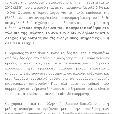
το στόχο της προσωρινής εξοικονόμησης (interim saving) για το
2010 (2,8%) που επετεύχθη και με το παραπάνω (μεταξύ 5,1% και
10,9%). Ωστόσο, ο κύριος λόγος για τις κακές επιδόσεις της
Ελλάδας σε αυτόν τον τομέα είναι η οικονομική ύφεση που έπληξε
σε μεγάλο βαθμό τη χώρα την περίοδο στην οποία αναφέρεται η
έκθεση.
Ωστόσο στην έρευνα που πραγματοποιήθηκε στο
πλαίσιο της μελέτης, το 45% των ειδικών δήλωσαν ότι ο
στόχος της οδηγίας για τις ενεργειακές υπηρεσίες (ESD)
δε θα επιτευχθεί.
Ο δημόσιος τομέας είναι ο μόνος τομέας που έλαβε παραπάνω
από το μέσο όρο στο πλαίσιο αξιολόγησης των εθνικών σχεδίων
δράσης. Συγκεκριμένα, έχει θέσει το πλαίσιο για το δημόσιο
εφοδιασμό, έχει εφαρμόσει διάφορα μέτρα ενεργειακής
απόδοσης, έχει εισαγάγει συστήματα διαχείρισης ενέργειας και
έχει λανσάρει ενδεικτικά σχέδια για τις συμβάσεις παροχής
ενεργειακών υπηρεσιών. Παρ όλα αυτά οι ειδικοί που
συμμετείχαν στην έρευνα δήλωσαν ότι ο δημόσιος τομέας είναι ο
τομέας με τα μεγαλύτερα κενά σε επίπεδο εφαρμογής.
Ως χαρακτηριστικά του ελληνικού πλαισίου διακυβέρνησης, η
μελέτη αναφέρει τα οριζόντια μέτρα, την προώθηση των
ενεργειακών υπηρεσιών και την ανάπτυξη ενός πληροφοριακού