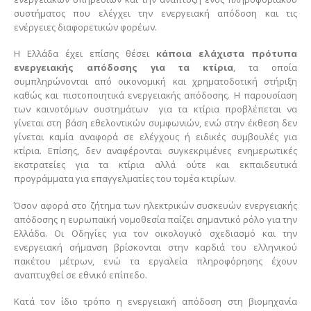
συστήματος που ελέγχει την ενεργειακή απόδοση και τις
ενέργειες διαφορετικών φορέων.
Η Ελλάδα έχει επίσης θέσει
κάποια ελάχιστα πρότυπα
ενεργειακής απόδοσης για τα κτίρια
, τα οποία
συμπληρώνονται από οικονομική και χρηματοδοτική στήριξη
καθώς και πιστοποιητικά ενεργειακής απόδοσης. Η παρουσίαση
των καινοτόμων συστημάτων για τα κτίρια προβλέπεται να
γίνεται στη βάση εθελοντικών συμφωνιών, ενώ στην έκθεση δεν
γίνεται καμία αναφορά σε ελέγχους ή ειδικές συμβουλές για
κτίρια. Επίσης, δεν αναφέρονται συγκεκριμένες ενημερωτικές
εκστρατείες για τα κτίρια αλλά ούτε και εκπαιδευτικά
προγράμματα για επαγγελματίες του τομέα κτιρίων.
Όσον αφορά στο ζήτημα των ηλεκτρικών συσκευών ενεργειακής
απόδοσης η ευρωπαϊκή νομοθεσία παίζει σημαντικό ρόλο για την
Ελλάδα. Οι Οδηγίες για τον οικολογικό σχεδιασμό και την
ενεργειακή σήμανση βρίσκονται στην καρδιά του ελληνικού
πακέτου μέτρων, ενώ τα εργαλεία πληροφόρησης έχουν
αναπτυχθεί σε εθνικό επίπεδο.
Κατά τον ίδιο τρόπο η ενεργειακή απόδοση στη βιομηχανία