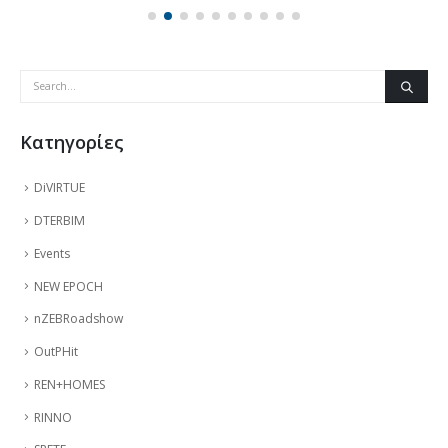
Kατηγορίες
DiVIRTUE
DTERBIM
Events
NEW EPOCH
nZEBRoadshow
OutPHit
REN+HOMES
RINNO