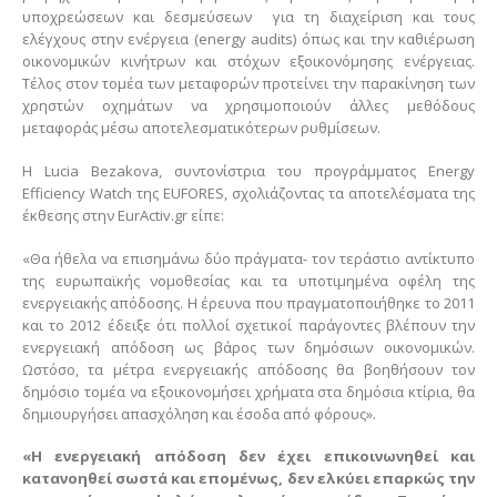
υποχρεώσεων και δεσμεύσεων για τη διαχείριση και τους
ελέγχους στην ενέργεια (energy audits) όπως και την καθιέρωση
οικονομικών κινήτρων και στόχων εξοικονόμησης ενέργειας.
Τέλος στον τομέα των μεταφορών προτείνει την παρακίνηση των
χρηστών οχημάτων να χρησιμοποιούν άλλες μεθόδους
μεταφοράς μέσω αποτελεσματικότερων ρυθμίσεων.
Η Lucia Bezakova, συντονίστρια του προγράμματος Energy
Efficiency Watch της EUFORES, σχολιάζοντας τα αποτελέσματα της
έκθεσης στην EurActiv.gr είπε:
«Θα ήθελα να επισημάνω δύο πράγματα- τον τεράστιο αντίκτυπο
της ευρωπαϊκής νομοθεσίας και τα υποτιμημένα οφέλη της
ενεργειακής απόδοσης. Η έρευνα που πραγματοποιήθηκε το 2011
και το 2012 έδειξε ότι πολλοί σχετικοί παράγοντες βλέπουν την
ενεργειακή απόδοση ως βάρος των δημόσιων οικονομικών.
Ωστόσο, τα μέτρα ενεργειακής απόδοσης θα βοηθήσουν τον
δημόσιο τομέα να εξοικονομήσει χρήματα στα δημόσια κτίρια, θα
δημιουργήσει απασχόληση και έσοδα από φόρους».
«Η ενεργειακή απόδοση δεν έχει επικοινωνηθεί και
κατανοηθεί σωστά και επομένως, δεν ελκύει επαρκώς την