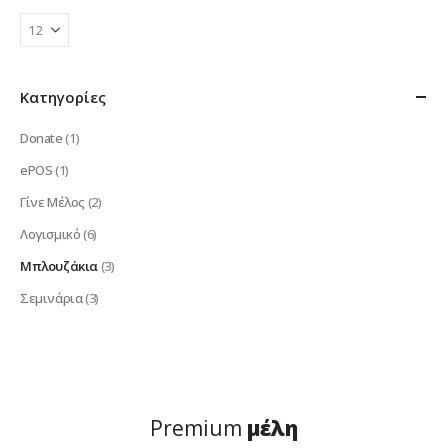
παραλλαγές.
Οι
επιλογές
μπορούν
να
Κατηγορίες
επιλεγούν
στη
Donate
(1)
σελίδα
του
ePOS
(1)
προϊόντος
Γίνε Μέλος
(2)
Λογισμικό
(6)
Μπλουζάκια
(3)
Σεμινάρια
(3)
Premium
μέλη