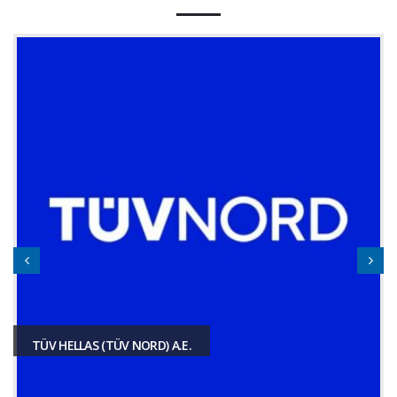
TÜV HELLAS (TÜV NORD) A.E.