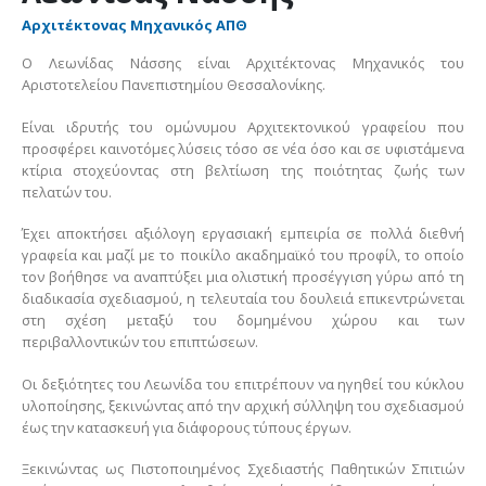
Αρχιτέκτονας Μηχανικός ΑΠΘ
Ο Λεωνίδας Νάσσης είναι Αρχιτέκτονας Μηχανικός του
Αριστοτελείου Πανεπιστημίου Θεσσαλονίκης.
Είναι ιδρυτής του ομώνυμου Αρχιτεκτονικού γραφείου που
προσφέρει καινοτόμες λύσεις τόσο σε νέα όσο και σε υφιστάμενα
κτίρια στοχεύοντας στη βελτίωση της ποιότητας ζωής των
πελατών του.
Έχει αποκτήσει αξιόλογη εργασιακή εμπειρία σε πολλά διεθνή
γραφεία και μαζί με το ποικίλο ακαδημαϊκό του προφίλ, το οποίο
τον βοήθησε να αναπτύξει μια ολιστική προσέγγιση γύρω από τη
διαδικασία σχεδιασμού, η τελευταία του δουλειά επικεντρώνεται
στη σχέση μεταξύ του δομημένου χώρου και των
περιβαλλοντικών του επιπτώσεων.
Οι δεξιότητες του Λεωνίδα του επιτρέπουν να ηγηθεί του κύκλου
υλοποίησης, ξεκινώντας από την αρχική σύλληψη του σχεδιασμού
έως την κατασκευή για διάφορους τύπους έργων.
Ξεκινώντας ως Πιστοποιημένος Σχεδιαστής Παθητικών Σπιτιών