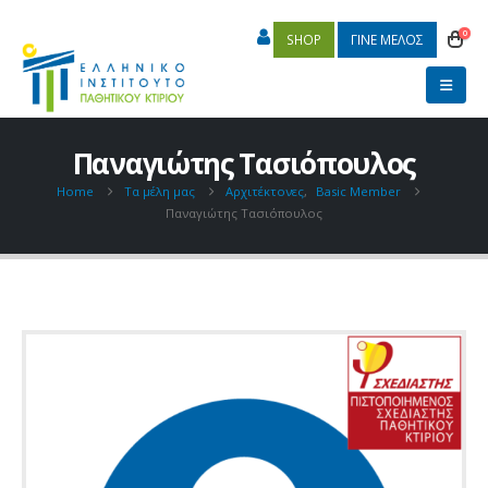
0
SHOP
ΓΙΝΕ ΜΕΛΟΣ
Παναγιώτης Τασιόπουλος
Home
Τα μέλη μας
Αρχιτέκτονες
,
Basic Member
Παναγιώτης Τασιόπουλος