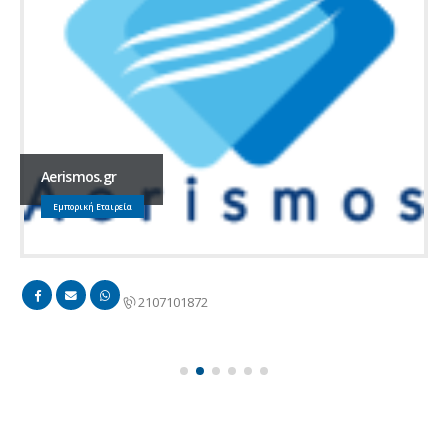
Aerismos.gr
Εμπορική Εταιρεία
2107101872