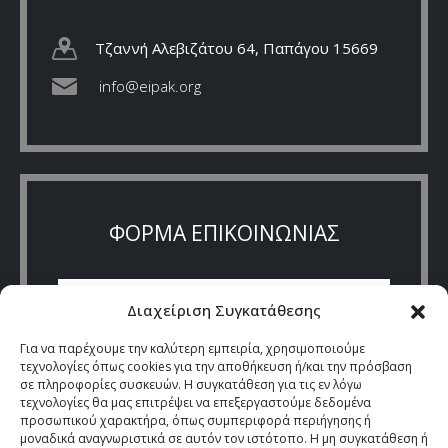
Τζαννή Αλεβιζάτου 64, Παπάγου 15669
info@eipak.org
ΦΟΡΜΑ ΕΠΙΚΟΙΝΩΝΙΑΣ
Διαχείριση Συγκατάθεσης
Για να παρέχουμε την καλύτερη εμπειρία, χρησιμοποιούμε
τεχνολογίες όπως cookies για την αποθήκευση ή/και την πρόσβαση
σε πληροφορίες συσκευών. Η συγκατάθεση για τις εν λόγω
τεχνολογίες θα μας επιτρέψει να επεξεργαστούμε δεδομένα
προσωπικού χαρακτήρα, όπως συμπεριφορά περιήγησης ή
μοναδικά αναγνωριστικά σε αυτόν τον ιστότοπο. Η μη συγκατάθεση ή