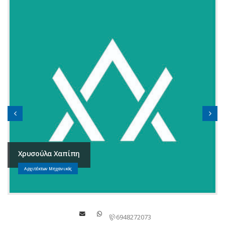
TÜV HELLAS (TÜV NORD) A
6948272073