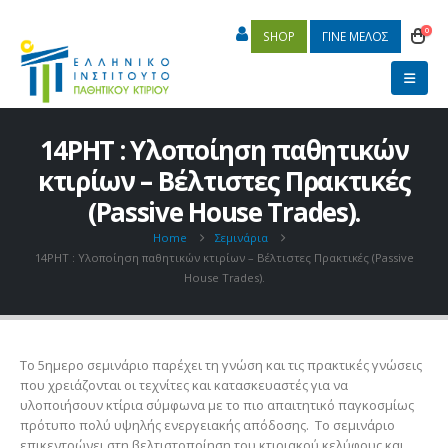
0
SHOP
ΓΙΝΕ ΜΕΛΟΣ
14PHT : Υλοποίηση παθητικών
κτιρίων – Βέλτιστες Πρακτικές
(Passive House Trades).
Home
Σεμινάρια
14PHT : Υλοποίηση παθητικών κτιρίων – Βέλτιστες Πρακτικές (Passive
House Trades).
Το 5ημερο σεμινάριο παρέχει τη γνώση και τις πρακτικές γνώσεις
που χρειάζονται οι τεχνίτες και κατασκευαστές για να
υλοποιήσουν κτίρια σύμφωνα με το πιο απαιτητικό παγκοσμίως
πρότυπο πολύ υψηλής ενεργειακής απόδοσης. Το σεμινάριο
επικεντρώνει στη βελτιστοποίηση του κτιριακού κελύφους και