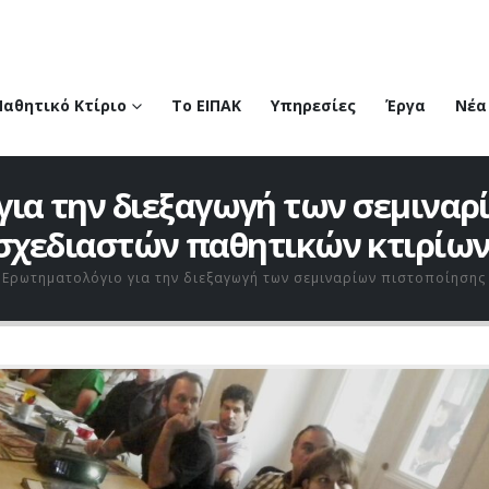
Παθητικό Κτίριο
Το ΕΙΠΑΚ
Υπηρεσίες
Έργα
Νέα
για την διεξαγωγή των σεμιναρ
σχεδιαστών παθητικών κτιρίων
Ερωτηματολόγιο για την διεξαγωγή των σεμιναρίων πιστοποίησης