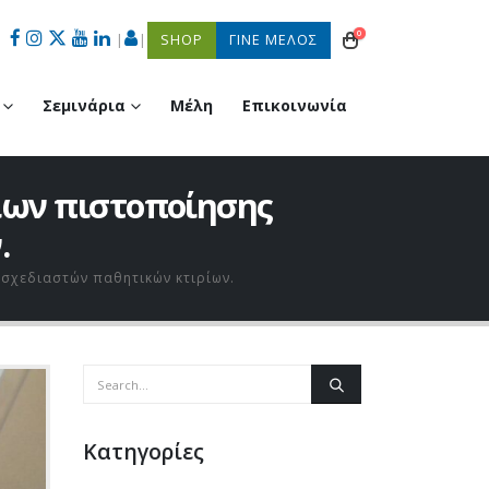
0
|
|
SHOP
ΓΙΝΕ ΜΕΛΟΣ
Σεμινάρια
Μέλη
Επικοινωνία
ίων πιστοποίησης
.
 σχεδιαστών παθητικών κτιρίων.
Kατηγορίες