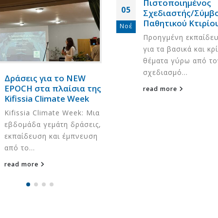
Πιστοποιημένος
05
Σχεδιαστής/Σύμβ
Παθητικού Κτιρίο
Νοέ
Προηγμένη εκπαίδε
Συνέντευξη του Δημ.
Έρευνα Greenpe
για τα βασικά και κρ
να
Παλλαντζά στον Ν.
Ασπίδα κατά το
θέματα γύρω από το
Ανδρίτσο
& της ενεργειακ
φτώχειας τα Παθητικά Κ
σχεδιασμό...
25 Ιουνίου 2026
Δράσεις για το NEW
16 Ιουλίου 2026
EPOCH στα πλαίσια της
read more
DiVIRTUE: Στην Αθήνα η 5η
Kifissia Climate Week
Γενική Συνέλευση
Στη Ρόδο η 2η Ε
Kifissia Climate Week: Μια
Σύνοδος Κορυφή
20 Ιουνίου 2026
Smart Energy Cl
εβδομάδα γεμάτη δράσεις,
10 Ιουλίου 2026
εκπαίδευση και έμπνευση
Μια αθηναϊκή προσφυγική
πολυκατοικία κλέβει την
από το...
παράσταση στις
Ευρωπαίοι εταί
Βρυξέλλες
Κηφισιά για την
read more
ου
εναρκτήρια επί
17 Ιουνίου 2026
έργου NEW EPOCH
1 Ιουλίου 2026