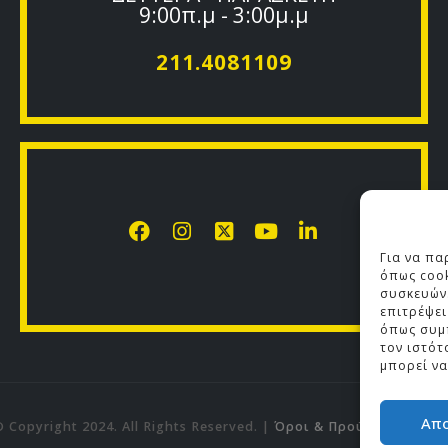
211.4081109
Για να πα
όπως cook
συσκευών.
επιτρέψε
όπως συμ
τον ιστότ
μπορεί να
 Copyright 2024. All Rights Reserved. |
Όροι & Προϋποθέσεις
|
Απ