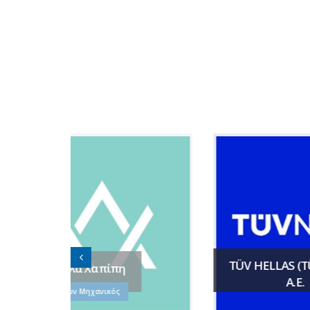
TÜV HELLAS (TÜV NORD)
A.E.
Πολ