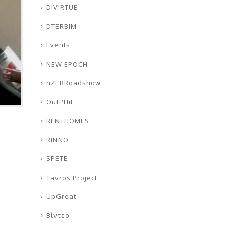
DiVIRTUE
DTERBIM
Events
NEW EPOCH
nZEBRoadshow
OutPHit
REN+HOMES
RINNO
SPETE
Tavros Project
UpGreat
Βίντεο